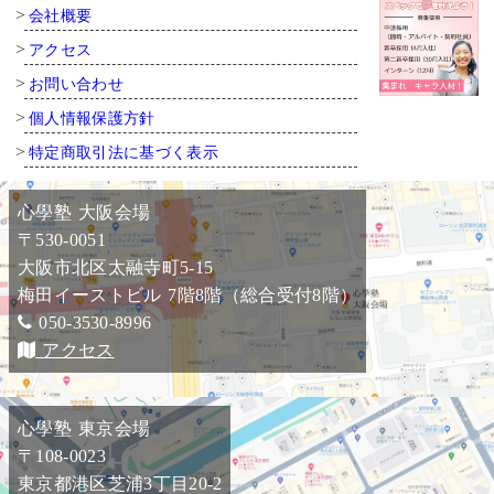
会社概要
アクセス
お問い合わせ
個人情報保護方針
特定商取引法に基づく表示
心學塾 大阪会場
〒530-0051
大阪市北区太融寺町5-15
梅田イーストビル 7階8階（総合受付8階）
050-3530-8996
アクセス
心學塾 東京会場
〒108-0023
東京都港区芝浦3丁目20-2