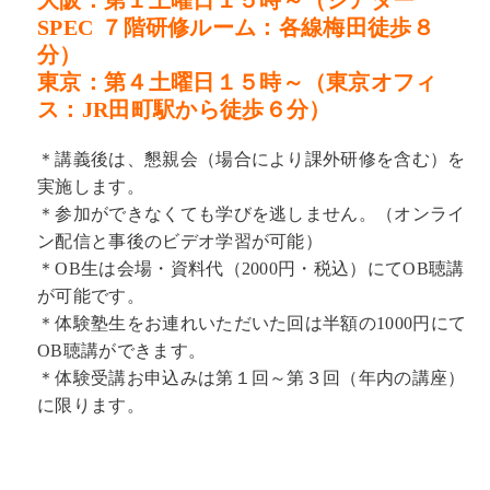
大阪：第１土曜日１５時～（シアター
SPEC ７階研修ルーム：各線梅田徒歩８
分）
東京：第４土曜日１５時～（東京オフィ
ス：JR田町駅から徒歩６分）
＊講義後は、懇親会（場合により課外研修を含む）を
実施します。
＊参加ができなくても学びを逃しません。（オンライ
ン配信と事後のビデオ学習が可能）
＊OB生は会場・資料代（2000円・税込）にてOB聴講
が可能です。
＊体験塾生をお連れいただいた回は半額の1000円にて
OB聴講ができます。
＊体験受講お申込みは第１回～第３回（年内の講座）
に限ります。