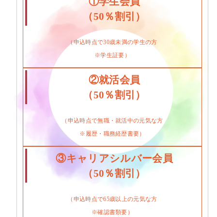
①学生会員
（50％割引）
（申込時点で30歳未満の学生の方
※学生証要）
②就活会員
（50％割引）
（申込時点で無職・就活中の元気な方
※履歴・職務経歴書要）
③キャリアシルバー会員
（50％割引）
（申込時点で65歳以上の元気な方
※確認書類要）