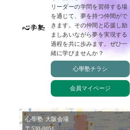
リーダーの学問を習得する場
を通じて、夢を持つ仲間がで
きます。その仲間と応援し励
ましあいながら夢を実現する
過程を共に歩みます。ぜひ一
緒に学びませんか？
心學塾チラシ
会員マイページ
心學塾 大阪会場
〒530-0051