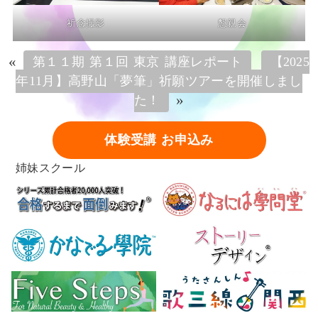
祈念撮影
懇親会
«
第１１期 第１回 東京 講座レポート
【2025
年11月】高野山「夢筆」祈願ツアーを開催しまし
»
た！
体験受講 お申込み
姉妹スクール