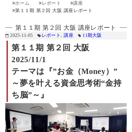
ホーム
レポート
講座
第１１期 第２回 大阪 講座レポート
第１１期 第２回 大阪 講座レポート
2025-11-05
レポート
,
講座
11期
大阪
第１１期 第２回 大阪
2025/11/1
テーマは『”
お金（Money）”
～
夢を叶える資金思考術“金持
ち脳”
～』