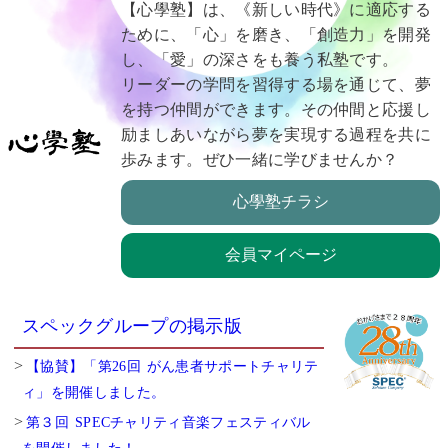
【心學塾】は、《新しい時代》に適応する
ために、「心」を磨き、「創造力」を開発
し、「愛」の深さをも養う私塾です。
リーダーの学問を習得する場を通じて、夢
を持つ仲間ができます。その仲間と応援し
励ましあいながら夢を実現する過程を共に
歩みます。ぜひ一緒に学びませんか？
心學塾チラシ
会員マイページ
スペックグループの掲示版
【協賛】「第26回 がん患者サポートチャリテ
ィ」を開催しました。
第３回 SPECチャリティ音楽フェスティバル
を開催しました！