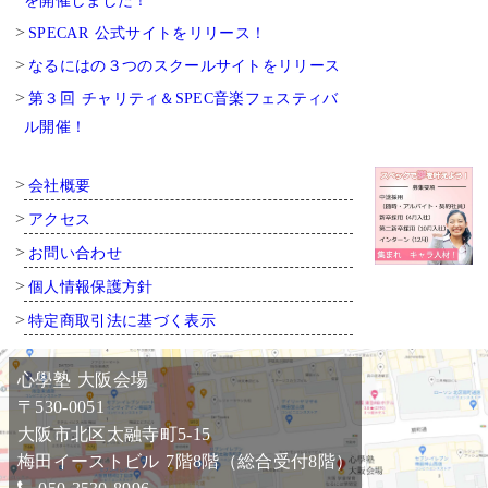
SPECAR 公式サイトをリリース！
なるにはの３つのスクールサイトをリリース
第３回 チャリティ＆SPEC音楽フェスティバ
ル開催！
会社概要
アクセス
お問い合わせ
個人情報保護方針
特定商取引法に基づく表示
心學塾 大阪会場
〒530-0051
大阪市北区太融寺町5-15
梅田イーストビル 7階8階（総合受付8階）