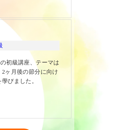
級
1年最後の初級講座、テーマは
」2ヶ月後の節分に向け
を學びました。