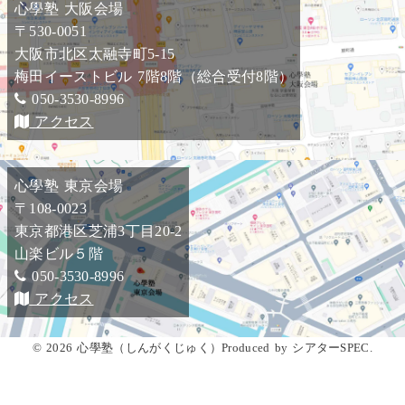
心學塾 大阪会場
〒530-0051
大阪市北区太融寺町5-15
梅田イーストビル 7階8階（総合受付8階）
050-3530-8996
アクセス
心學塾 東京会場
〒108-0023
東京都港区芝浦3丁目20-2
山楽ビル５階
050-3530-8996
アクセス
© 2026 心學塾（しんがくじゅく）Produced by シアターSPEC.