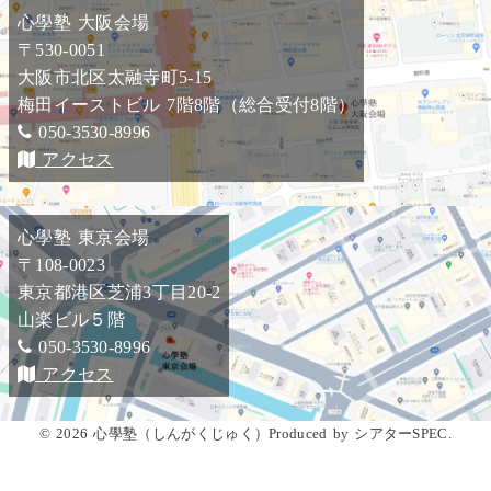
心學塾 大阪会場
〒530-0051
大阪市北区太融寺町5-15
梅田イーストビル 7階8階（総合受付8階）
050-3530-8996
アクセス
心學塾 東京会場
〒108-0023
東京都港区芝浦3丁目20-2
山楽ビル５階
050-3530-8996
アクセス
© 2026 心學塾（しんがくじゅく）Produced by シアターSPEC.