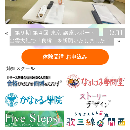
«
第９期 第４回 東京 講座レポート
【2月】
»
出雲大社で「良縁」を祈願いたしました！
体験受講 お申込み
姉妹スクール