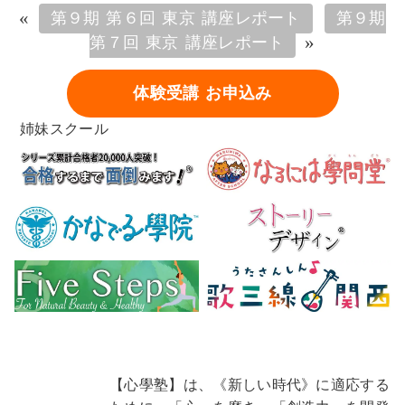
«
第９期 第６回 東京 講座レポート
第９期
»
第７回 東京 講座レポート
体験受講 お申込み
姉妹スクール
【心學塾】は、《新しい時代》に適応する