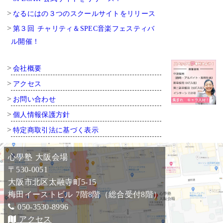
なるにはの３つのスクールサイトをリリース
第３回 チャリティ＆SPEC音楽フェスティバ
ル開催！
会社概要
アクセス
お問い合わせ
個人情報保護方針
特定商取引法に基づく表示
心學塾 大阪会場
〒530-0051
大阪市北区太融寺町5-15
梅田イーストビル 7階8階（総合受付8階）
050-3530-8996
アクセス