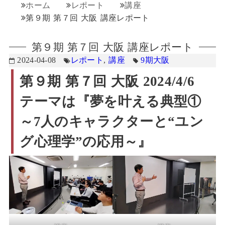
ホーム
レポート
講座
第９期 第７回 大阪 講座レポート
第９期 第７回 大阪 講座レポート
2024-04-08
レポート
,
講座
9期
大阪
第９期 第７回 大阪 2024/4/6
テーマは『
夢を叶える典型①
～7人のキャラクターと“ユン
グ心理学”の応用～
』