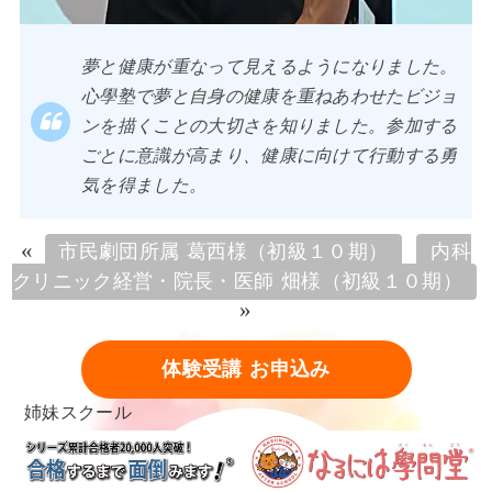
夢と健康が重なって見えるようになりました。
心學塾で夢と自身の健康を重ねあわせたビジョ
ンを描くことの大切さを知りました。参加する
ごとに意識が高まり、健康に向けて行動する勇
気を得ました。
«
市民劇団所属 葛西様（初級１０期）
内科
クリニック経営・院長・医師 畑様（初級１０期）
»
体験受講 お申込み
姉妹スクール