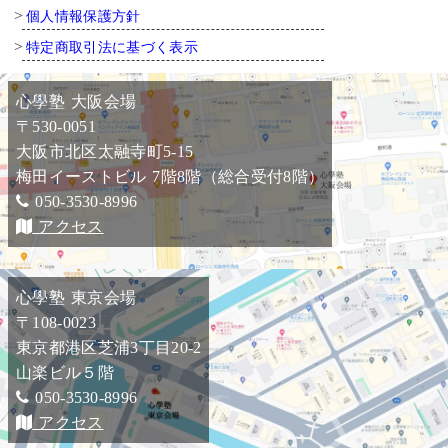
個人情報保護方針
特定商取引法に基づく表示
心學塾 大阪会場
〒530-0051
大阪市北区太融寺町5-15
梅田イーストビル 7階8階（総合受付8階）
050-3530-8996
アクセス
心學塾 東京会場
〒108-0023
東京都港区芝浦3丁目20-2
山楽ビル５階
050-3530-8996
アクセス