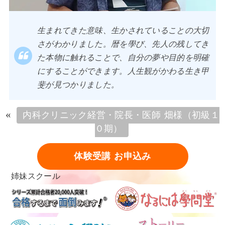
生まれてきた意味、生かされていることの大切
さがわかりました。暦を學び、先人の残してき
た本物に触れることで、自分の夢や目的を明確
にすることができます。人生観がかわる生き甲
斐が見つかりました。
«
内科クリニック経営・院長・医師 畑様（初級１
０期）
体験受講 お申込み
姉妹スクール