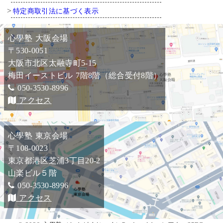
特定商取引法に基づく表示
心學塾 大阪会場
〒530-0051
大阪市北区太融寺町5-15
梅田イーストビル 7階8階（総合受付8階）
050-3530-8996
アクセス
心學塾 東京会場
〒108-0023
東京都港区芝浦3丁目20-2
山楽ビル５階
050-3530-8996
アクセス