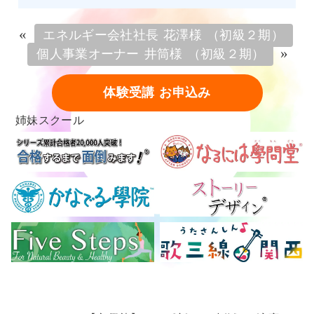
«
エネルギー会社社長 花澤様 （初級２期）
»
個人事業オーナー 井筒様 （初級２期）
体験受講 お申込み
姉妹スクール