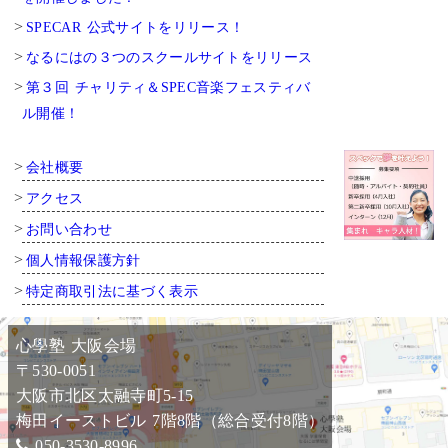
SPECAR 公式サイトをリリース！
なるにはの３つのスクールサイトをリリース
第３回 チャリティ＆SPEC音楽フェスティバ
ル開催！
会社概要
アクセス
お問い合わせ
個人情報保護方針
特定商取引法に基づく表示
心學塾 大阪会場
〒530-0051
大阪市北区太融寺町5-15
梅田イーストビル 7階8階（総合受付8階）
050-3530-8996