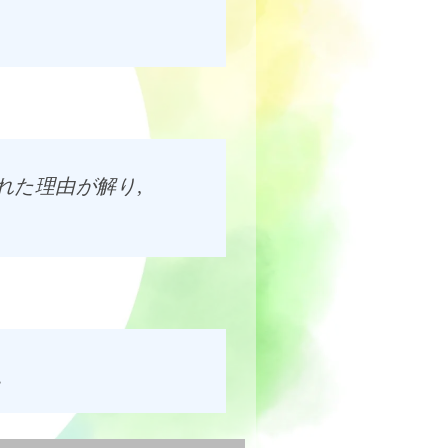
れた理由が解り,
。