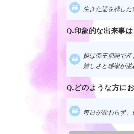
生きた証を残した
印象的な出来事は
娘は帝王切開で産
嬉しさと感謝が溢
どのような方に
毎日が変わらず、