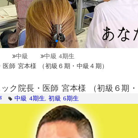
中級
中級 4期生
・医師 宮本様 （初級６期・中級４期）
ック院長・医師 宮本様 （初級６期
声
中級 4期生
初級 6期生
,