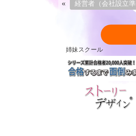
«
経営者（会社設立準
姉妹スクール