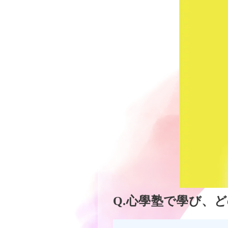
心學塾で學び、