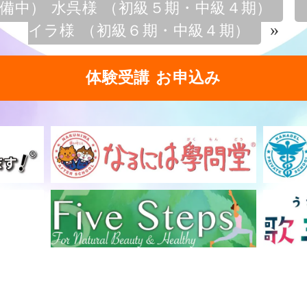
備中） 水呉様 （初級５期・中級４期）
»
イラ様 （初級６期・中級４期）
体験受講 お申込み