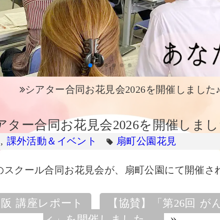
シアター合同お花見会2026を開催しました
アター合同お花見会2026を開催しまし
ス
,
課外活動＆イベント
扇町公園
花見
のスクール合同お花見会が、扇町公園にて開催さ
大阪 講座レポート
【協賛】「第26回 
»
ィ」を開催しました。