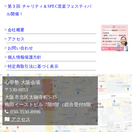
第３回 チャリティ＆SPEC音楽フェスティバ
ル開催！
会社概要
アクセス
お問い合わせ
個人情報保護方針
特定商取引法に基づく表示
心學塾 大阪会場
〒530-0051
大阪市北区太融寺町5-15
梅田イーストビル 7階8階（総合受付8階）
050-3530-8996
アクセス