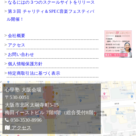
なるにはの３つのスクールサイトをリリース
第３回 チャリティ＆SPEC音楽フェスティバ
ル開催！
会社概要
アクセス
お問い合わせ
個人情報保護方針
特定商取引法に基づく表示
心學塾 大阪会場
〒530-0051
大阪市北区太融寺町5-15
梅田イーストビル 7階8階（総合受付8階）
050-3530-8996
アクセス