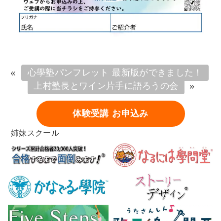
«
心學塾パンフレット 最新版ができました！
»
上村塾長とワイン片手に語ろうの会
体験受講 お申込み
姉妹スクール