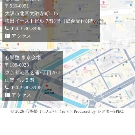
〒530-0051
大阪市北区太融寺町5-15
梅田イーストビル 7階8階（総合受付8階）
050-3530-8996
アクセス
心學塾 東京会場
〒108-0023
東京都港区芝浦3丁目20-2
山楽ビル５階
050-3530-8996
アクセス
© 2026 心學塾（しんがくじゅく）Produced by シアターSPEC.