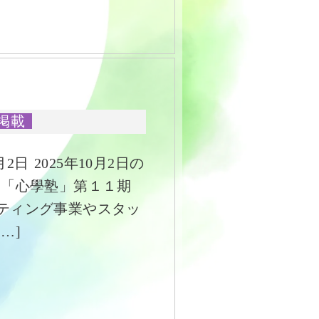
掲載
2日 2025年10月2日の
 「心學塾」第１１期
ティング事業やスタッ
…]