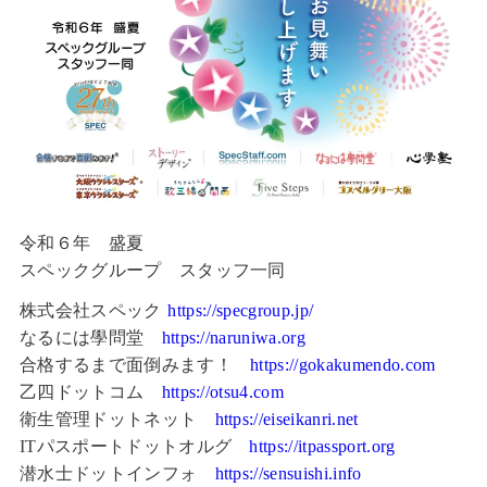
令和６年 盛夏
スペックグループ スタッフ一同
株式会社スペック
https://specgroup.jp/
なるには學問堂
https://naruniwa.org
合格するまで面倒みます！
https://gokakumendo.com
乙四ドットコム
https://otsu4.com
衛生管理ドットネット
https://eiseikanri.net
ITパスポートドットオルグ
https://itpassport.org
潜水士ドットインフォ
https://sensuishi.info