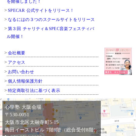
を開催しました！
SPECAR 公式サイトをリリース！
なるにはの３つのスクールサイトをリリース
第３回 チャリティ＆SPEC音楽フェスティバ
ル開催！
会社概要
アクセス
お問い合わせ
個人情報保護方針
特定商取引法に基づく表示
心學塾 大阪会場
〒530-0051
大阪市北区太融寺町5-15
梅田イーストビル 7階8階（総合受付8階）