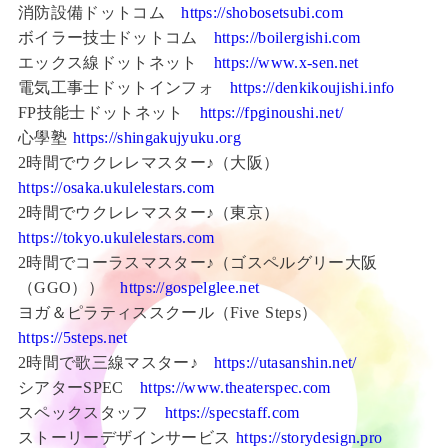
消防設備ドットコム
https://shobosetsubi.com
ボイラー技士ドットコム
https://boilergishi.com
エックス線ドットネット
https://www.x-sen.net
電気工事士ドットインフォ
https://denkikoujishi.info
FP技能士ドットネット
https://fpginoushi.net/
心學塾
https://shingakujyuku.org
2時間でウクレレマスター♪（大阪）
https://osaka.ukulelestars.com
2時間でウクレレマスター♪（東京）
https://tokyo.ukulelestars.com
2時間でコーラスマスター♪（ゴスペルグリー大阪
（GGO））
https://gospelglee.net
ヨガ＆ピラティススクール（Five Steps）
https://5steps.net
2時間で歌三線マスター♪
https://utasanshin.net/
シアターSPEC
https://www.theaterspec.com
スペックスタッフ
https://specstaff.com
ストーリーデザインサービス
https://storydesign.pro