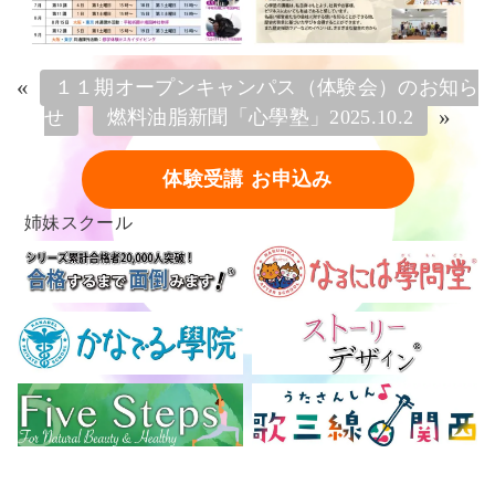
«
１１期オープンキャンパス（体験会）のお知ら
»
せ
燃料油脂新聞「心學塾」2025.10.2
体験受講 お申込み
姉妹スクール