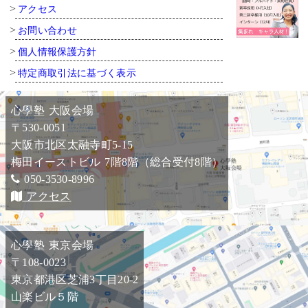
アクセス
お問い合わせ
個人情報保護方針
特定商取引法に基づく表示
心學塾 大阪会場
〒530-0051
大阪市北区太融寺町5-15
梅田イーストビル 7階8階（総合受付8階）
050-3530-8996
アクセス
心學塾 東京会場
〒108-0023
東京都港区芝浦3丁目20-2
山楽ビル５階