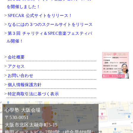
を開催しました！
SPECAR 公式サイトをリリース！
なるにはの３つのスクールサイトをリリース
第３回 チャリティ＆SPEC音楽フェスティバ
ル開催！
会社概要
アクセス
お問い合わせ
個人情報保護方針
特定商取引法に基づく表示
心學塾 大阪会場
〒530-0051
大阪市北区太融寺町5-15
梅田イーストビル 7階8階（総合受付8階）