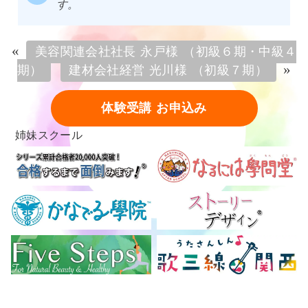
す。
«
美容関連会社社長 永戸様 （初級６期・中級４
»
期）
建材会社経営 光川様 （初級７期）
体験受講 お申込み
姉妹スクール