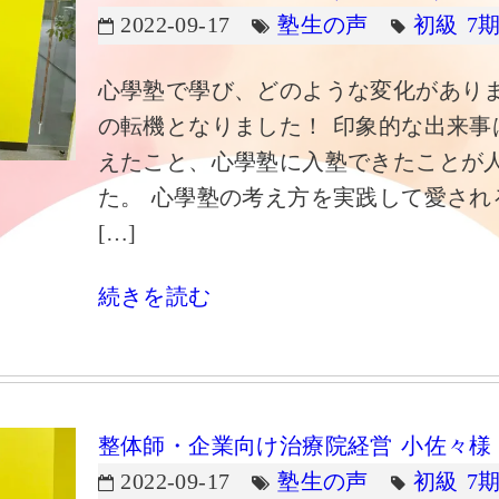
2022-09-17
塾生の声
初級 7
心學塾で學び、どのような変化がありま
の転機となりました！ 印象的な出来事
えたこと、心學塾に入塾できたことが
た。 心學塾の考え方を実践して愛され
[…]
続きを読む
整体師・企業向け治療院経営 小佐々様
2022-09-17
塾生の声
初級 7