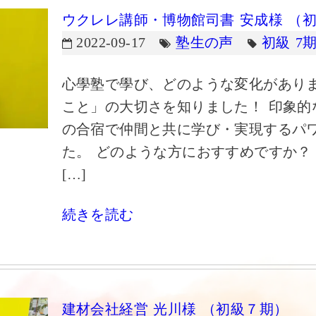
ウクレレ講師・博物館司書 安成様 （
2022-09-17
塾生の声
初級 7
心學塾で學び、どのような変化がありま
こと」の大切さを知りました！ 印象的
の合宿で仲間と共に学び・実現するパ
た。 どのような方におすすめですか？
[…]
続きを読む
建材会社経営 光川様 （初級７期）