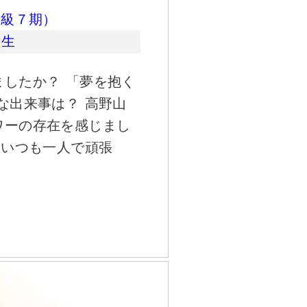
初級７期）
期生
したか？ 「夢を抱く
な出来事は？ 高野山
ワーの存在を感じまし
 いつも一人で頑張