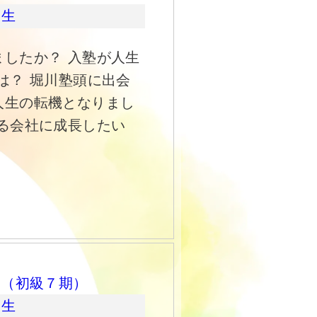
期生
したか？ 入塾が人生
は？ 堀川塾頭に出会
人生の転機となりまし
る会社に成長したい
 （初級７期）
期生