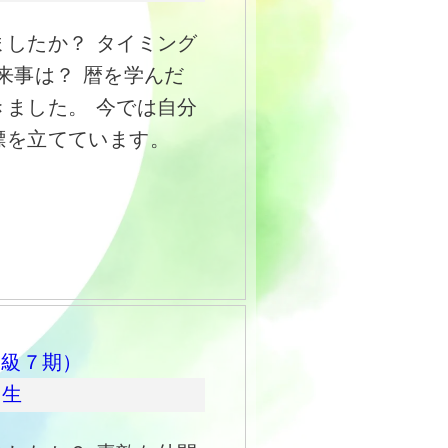
したか？ タイミング
来事は？ 暦を学んだ
ました。 今では自分
標を立てています。
初級７期）
期生