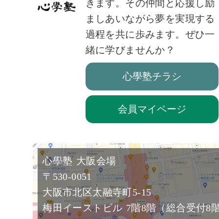
きます。その仲間と応援し励
ましあいながら夢を実現する
過程を共に歩みます。ぜひ一
緒に学びませんか？
心學塾チラシ
会員マイページ
心學塾 大阪会場
〒530-0051
大阪市北区太融寺町5-15
梅田イーストビル 7階8階（総合受付8