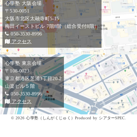
心學塾 大阪会場
〒530-0051
大阪市北区太融寺町5-15
梅田イーストビル 7階8階（総合受付8階）
050-3530-8996
アクセス
心學塾 東京会場
〒108-0023
東京都港区芝浦3丁目20-2
山楽ビル５階
050-3530-8996
アクセス
© 2026 心學塾（しんがくじゅく）Produced by シアターSPEC.