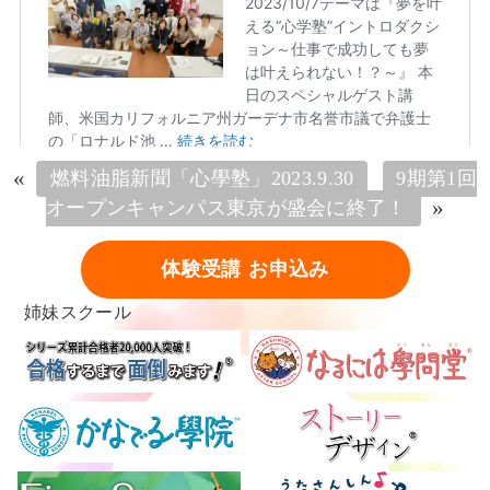
«
燃料油脂新聞「心學塾」2023.9.30
9期第1回
»
オープンキャンパス東京が盛会に終了！
体験受講 お申込み
姉妹スクール