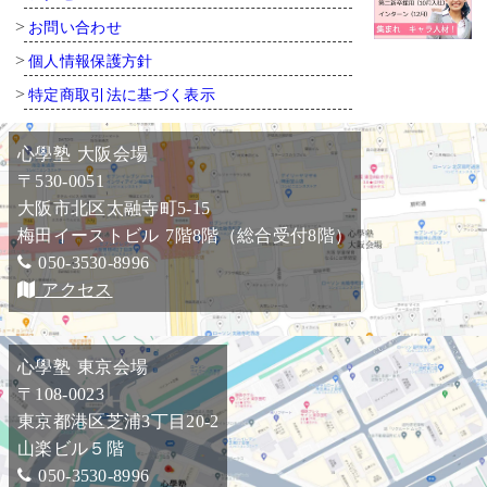
お問い合わせ
個人情報保護方針
特定商取引法に基づく表示
心學塾 大阪会場
〒530-0051
大阪市北区太融寺町5-15
梅田イーストビル 7階8階（総合受付8階）
050-3530-8996
アクセス
心學塾 東京会場
〒108-0023
東京都港区芝浦3丁目20-2
山楽ビル５階
050-3530-8996