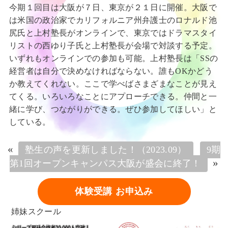
今期１回目は大阪が７日、東京が２１日に開催。大阪で
は米国の政治家でカリフォルニア州弁護士のロナルド池
尻氏と上村塾長がオンラインで、東京ではドラマスタイ
リストの西ゆり子氏と上村塾長が会場で対談する予定。
いずれもオンラインでの参加も可能。上村塾長は「SSの
経営者は自分で決めなければならない。誰もOKかどう
か教えてくれない。ここで学べばさまざまなことが見え
てくる。いろいろなことにアプローチできる。仲間と一
緒に学び、つながりができる。ぜひ参加してほしい」と
している。
«
塾生の声を更新しました！（2023.09）
9期
»
第1回オープンキャンパス大阪が盛会に終了！
体験受講 お申込み
姉妹スクール