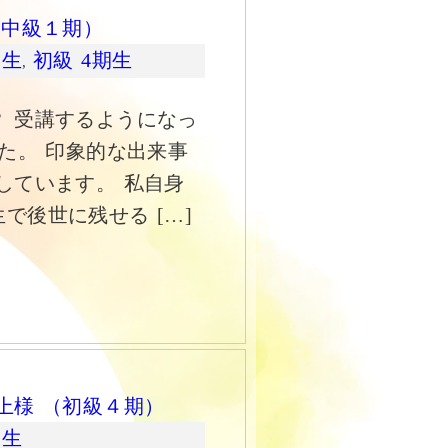
・中級１期）
期生
初級 4期生
,
 受講するようになっ
た。 印象的な出来事
しています。 私自身
で後世に残せる […]
上様 （初級４期）
期生